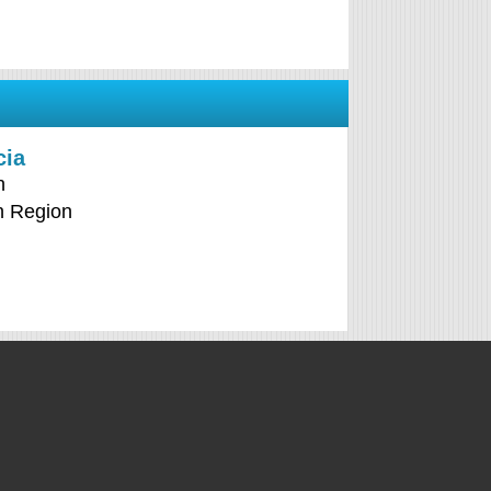
cia
n
n Region