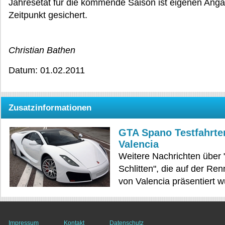
Jahresetat für die kommende Saison ist eigenen Ang
Zeitpunkt gesichert.
Christian Bathen
Datum: 01.02.2011
Zusatzinformationen
GTA Spano Testfahrte
Valencia
Weitere Nachrichten über 
Schlitten", die auf der Re
von Valencia präsentiert 
Impressum
Kontakt
Datenschutz