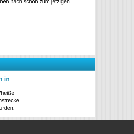
aben nach schon zum jetzigen
n in
"heiße
nnstrecke
wurden.